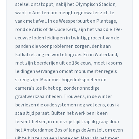
stelsel ontstoppt, nabij het Olympisch Stadion,
want in Amsterdam mengt regenwater zich te
vaak met afval. In de Weesperbuurt en Plantage,
rond de Artis of de Oude Kerk, zijn het vaak die 19e-
eeuwse loden leidingen in twintig procent van de
panden die voor problemen zorgen, denk aan
kalkafzetting en wortelingroei. En in Waterland,
met zijn boerderijen uit de 18e eeuw, moet ik soms
leidingen vervangen omdat monumentenregels
streng zijn. Maar met hogedrukspoelem en
camera's los ik het op, zonder onnodige
graafwerkzaamheden. Trouwens, in de winter
bevriezen die oude systemen nog wel eens, dus ik
sta altijd paraat. Buiten het werk ben ik een
fervent fietser; in mijn vrije tijd trap ik graag door
het Amsterdamse Bos of langs de Amstel, om even
uit te blazen na een lange dag. Maar als het moet,