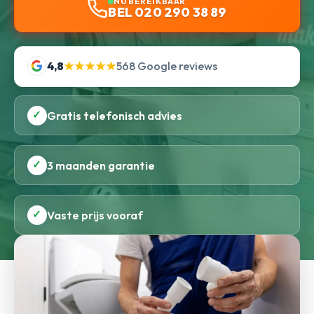
NU BEREIKBAAR
BEL 020 290 38 89
4,8
★★★★★
568 Google reviews
✓
Gratis telefonisch advies
✓
3 maanden garantie
✓
Vaste prijs vooraf