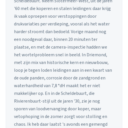
Scheldebuurt. Neem Slotermeer-West, uit de jaren
'60 met die koperen en stalen leidingen: daar krijg
ik vaak oproepen voor verstoppingen door
drukvariaties per verdieping, vooral als het water
harder stroomt dan bedoeld. Vorige maand nog
een noodgeval daar, binnen 20 minuten ter
plaatse, en met de camera-inspectie hadden we
het wortelprobleem snel in beeld. In Driemond,
met zijn mix van historische kern en nieuwbouw,
loop je tegen loden leidingen aan in een kwart van
de oude panden, corrosie door de zandgrond en
waterhardheid van 7,8 °dH maakt het er niet
makkelijker op. En in de Scheldebuurt, die
Rivierenbuurt-stijl uit de jaren '30, zie je nog
sporen van loodvervanging door koper, maar
vetophoping in de zomer zorgt voor stolling en
chaos. Ik heb daar laatst 's avonds een gemengd