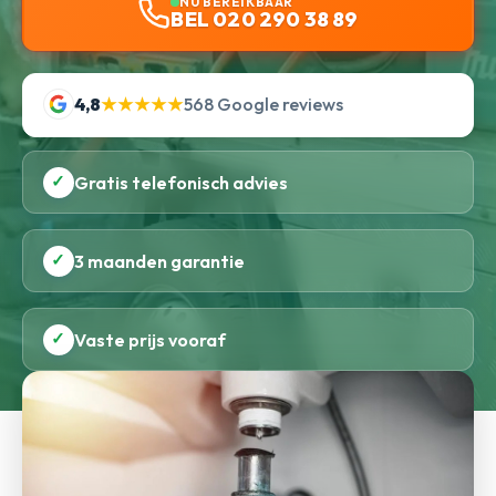
NU BEREIKBAAR
BEL 020 290 38 89
4,8
★★★★★
568 Google reviews
✓
Gratis telefonisch advies
✓
3 maanden garantie
✓
Vaste prijs vooraf