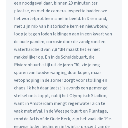
een noodgeval daar, binnen 20 minuten ter
plaatse, en met de camera-inspectie hadden we
het wortelprobleem snel in beeld. In Driemond,
met zijn mix van historische kern en nieuwbouw,
loop je tegen loden leidingen aan in een kwart van
de oude panden, corrosie door de zandgrond en
waterhardheid van 7,8 °dH maakt het er niet
makkelijker op. En in de Scheldebuurt, die
Rivierenbuurt-stijl uit de jaren '30, zie je nog
sporen van loodvervanging door koper, maar
vetophoping in de zomer zorgt voor stolling en
chaos. Ik heb daar laatst 's avonds een gemengd
stelsel ontstoppt, nabij het Olympisch Stadion,
want in Amsterdam mengt regenwater zich te
vaak met afval. In de Weesperbuurt en Plantage,
rond de Artis of de Oude Kerk, zijn het vaak die 19e-
eeuwse loden leidingen in twintig procent van de