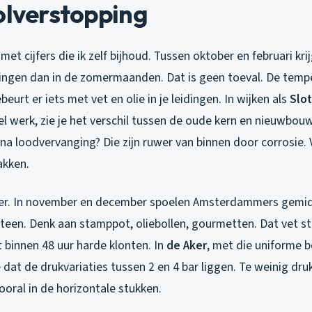
olverstopping
et cijfers die ik zelf bijhoud. Tussen oktober en februari kr
ngen dan in de zomermaanden. Dat is geen toeval. De temp
eurt er iets met vet en olie in je leidingen. In wijken als
Slo
eel werk, zie je het verschil tussen de oude kern en nieuwbou
na loodvervanging? Die zijn ruwer van binnen door corrosie. Ve
akken.
eer. In november en december spoelen Amsterdammers gemi
teen. Denk aan stamppot, oliebollen, gourmetten. Dat vet st
 binnen 48 uur harde klonten. In
de Aker
, met die uniforme 
 je dat de drukvariaties tussen 2 en 4 bar liggen. Te weinig d
ooral in de horizontale stukken.