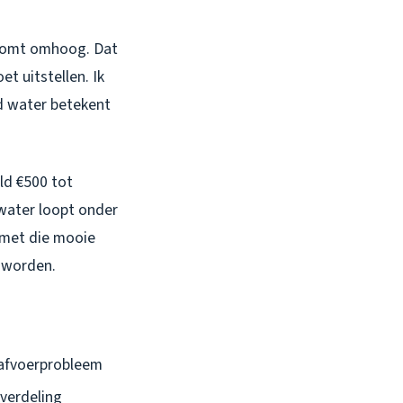
t komt omhoog. Dat
t uitstellen. Ik
nd water betekent
ld €500 tot
 water loopt onder
 met die mooie
 worden.
dafvoerprobleem
verdeling