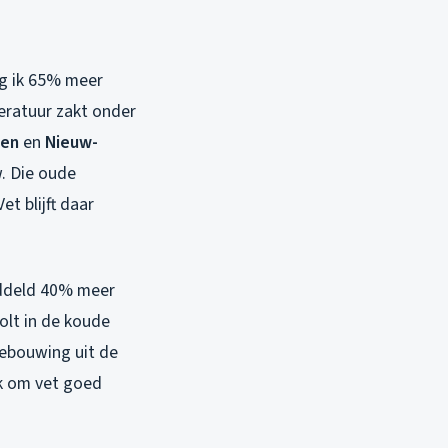
ijg ik 65% meer
eratuur zakt onder
ten
en
Nieuw-
w. Die oude
t blijft daar
ddeld 40% meer
olt in de koude
bebouwing uit de
ruk om vet goed