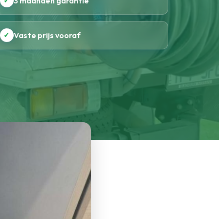
✓
3 maanden garantie
✓
Vaste prijs vooraf