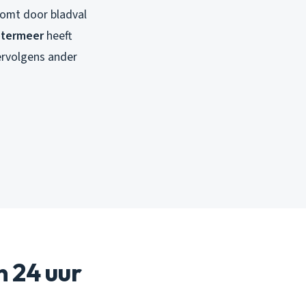
komt door bladval
otermeer
heeft
ervolgens ander
n 24 uur