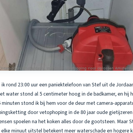
ik rond 23:00 uur een paniektelefoon van Stef uit de Jordaan.
et water stond al 5 centimeter hoog in de badkamer, en hij 
5 minuten stond ik bij hem voor de deur met camera-apparatuu
ngsketting door vetophoping in de 80 jaar oude gietijzeren 
nsen spoelen na het koken alles door de gootsteen. Maar Ste
t elke minuut uitstel betekent meer waterschade en hogere k