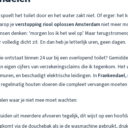
e spoelt het toilet door en het water zakt niet. Of erger: he
arop je
verstopping riool oplossen Amsterdam
niet meer moe
ensen denken: ‘morgen los ik het wel op’. Maar terugstrome
volledig dicht zit. En dan heb je letterlijk uren, geen dagen.
e ontstaat binnen 24 uur bij een overlopend toilet? Gemidde
ijn eigen cijfers van verzekeringsclaims die ik tegenkom. Het
je muren, en beschadigt elektrische leidingen. In
Frankendael
,
ik regelmatig houten vloeren die compleet vervangen moeten
alen waar je niet mee moet wachten:
uiden uit meerdere afvoeren tegelijk, dit wijst op een hoof
gkomt via de douchebak als je de wasmachine gebruikt, druk