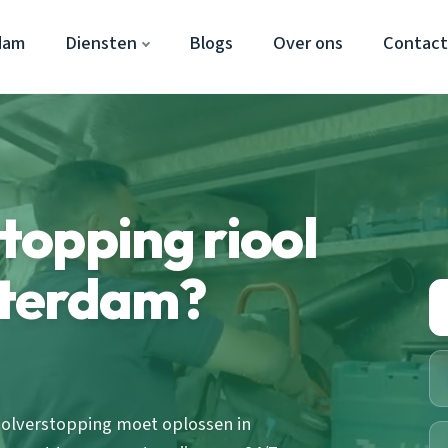
dam
Diensten
Blogs
Over ons
Contac
opping riool
sterdam?
ioolverstopping moet oplossen in