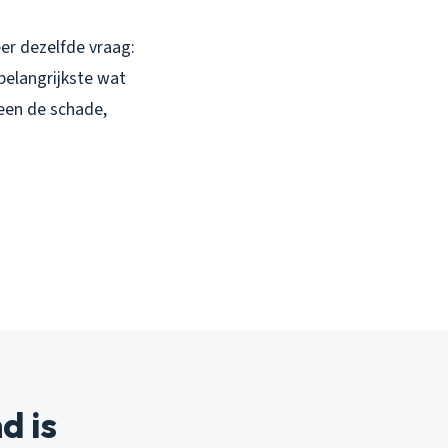
eer dezelfde vraag:
 belangrijkste wat
leen de schade,
d is