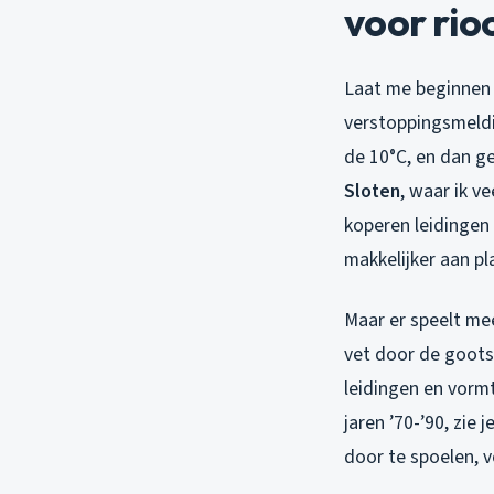
voor rio
Laat me beginnen m
verstoppingsmeldi
de 10°C, en dan geb
Sloten
, waar ik v
koperen leidingen 
makkelijker aan pl
Maar er speelt m
vet door de goots
leidingen en vormt
jaren ’70-’90, zie
door te spoelen, v