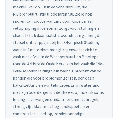
waterhardheid van 7,8 °dH maakt het er niet
makkelijker op. En in de Scheldebuurt, die
Rivierenbuurt-stijl uit de jaren '30, zie je nog
sporen van loodvervanging door koper, maar
vetophoping in de zomer zorgt voor stolling en
chaos. Ik heb daar laatst 's avonds een gemengd
stelsel ontstoppt, nabij het Olympisch Stadion,
want in Amsterdam mengt regenwater zich te
vaak met afval. In de Weesperbuurt en Plantage,
rond de Artis of de Oude Kerk, zijn het vaak die 19e-
eeuwse loden leidingen in twintig procent van de
panden die voor problemen zorgen, denk aan
kalkafzetting en wortelingroei. En in Waterland,
met zijn boerderijen uit de 18e eeuw, moet ik soms
leidingen vervangen omdat monumentenregels
streng zijn. Maar met hogedrukspoelem en
camera's los ik het op, zonder onnodige