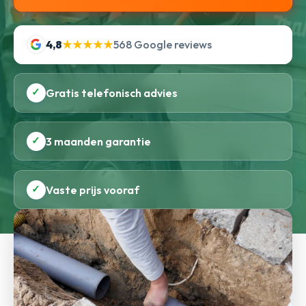
4,8
★★★★★
568 Google reviews
✓
Gratis telefonisch advies
✓
3 maanden garantie
✓
Vaste prijs vooraf