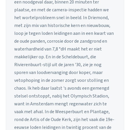
een noodgeval daar, binnen 20 minuten ter
plaatse, en met de camera-inspectie hadden we
het wortelprobleem snel in beeld. In Driemond,
met zijn mix van historische kern en nieuwbouw,
loop je tegen loden leidingen aan in een kwart van
de oude panden, corrosie door de zandgrond en
waterhardheid van 7,8 °dH maakt het er niet
makkelijker op. En in de Scheldebuurt, die
Rivierenbuurt-stijl uit de jaren '30, zie je nog
sporen van loodvervanging door koper, maar
vetophoping in de zomer zorgt voor stolling en
chaos. Ik heb daar laatst 's avonds een gemengd
stelsel ontstoppt, nabij het Olympisch Stadion,
want in Amsterdam mengt regenwater zich te
vaak met afval. In de Weesperbuurt en Plantage,
rond de Artis of de Oude Kerk, zijn het vaak die 19e-
eeuwse loden leidingen in twintig procent van de