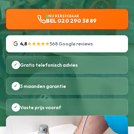
NU BEREIKBAAR
BEL 020 290 38 89
4,8
★★★★★
568 Google reviews
✓
Gratis telefonisch advies
✓
3 maanden garantie
✓
Vaste prijs vooraf