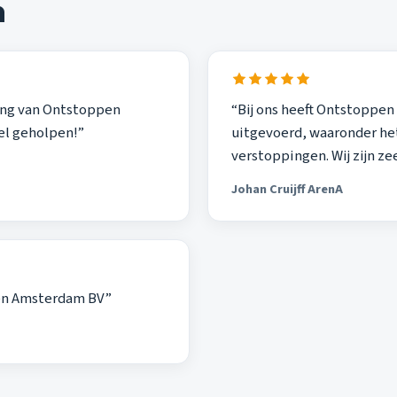
n
ning van Ontstoppen
“Bij ons heeft Ontstopp
el geholpen!”
uitgevoerd, waaronder het
verstoppingen. Wij zijn z
Johan Cruijff ArenA
ppen Amsterdam BV”