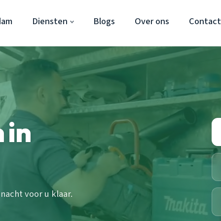
dam
Diensten
Blogs
Over ons
Contac
 in
acht voor u klaar.