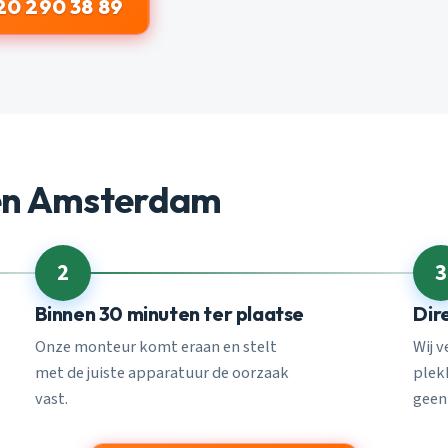
20 290 38 89
en Amsterdam
2
3
Binnen 30 minuten ter plaatse
Dir
Onze monteur komt eraan en stelt
Wij 
met de juiste apparatuur de oorzaak
plekk
vast.
geen