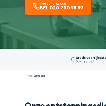
NU BEREIKBAAR
BEL 020 290 38 89
Gratis voorrijkost
Ook bij spoed
Home
Diensten
Onze ontstoppingsdi