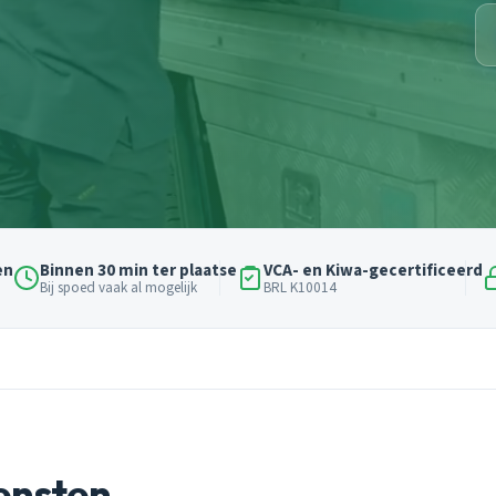
en
Binnen 30 min ter plaatse
VCA- en Kiwa-gecertificeerd
Bij spoed vaak al mogelijk
BRL K10014
ensten