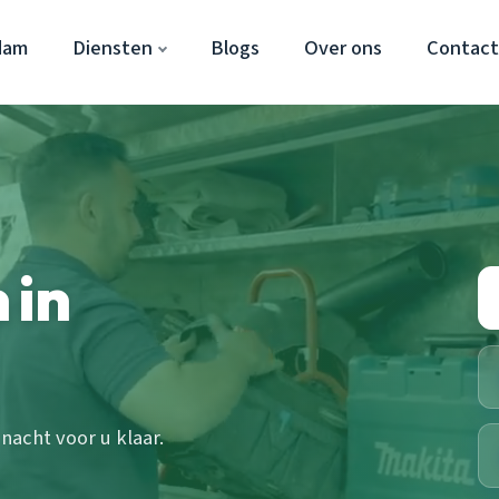
dam
Diensten
Blogs
Over ons
Contac
 in
acht voor u klaar.