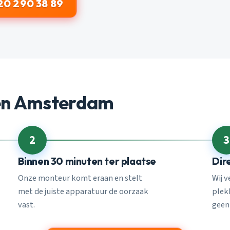
20 290 38 89
en Amsterdam
2
3
Binnen 30 minuten ter plaatse
Dir
Onze monteur komt eraan en stelt
Wij 
met de juiste apparatuur de oorzaak
plekk
vast.
geen