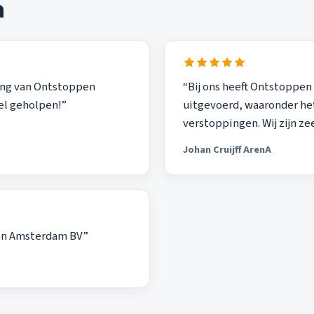
n
ning van Ontstoppen
“Bij ons heeft Ontstopp
el geholpen!”
uitgevoerd, waaronder het
verstoppingen. Wij zijn z
Johan Cruijff ArenA
ppen Amsterdam BV”