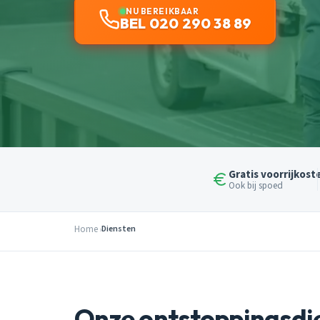
NU BEREIKBAAR
BEL 020 290 38 89
Gratis voorrijkost
Ook bij spoed
Home
Diensten
Onze ontstoppingsdi