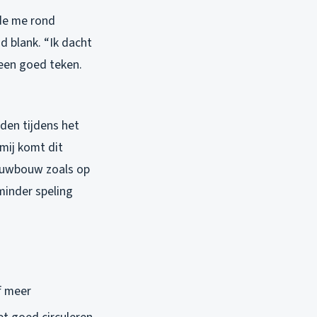
lde me rond
d blank. “Ik dacht
 een goed teken.
den tijdens het
mij komt dit
ieuwbouw zoals op
minder speling
f meer