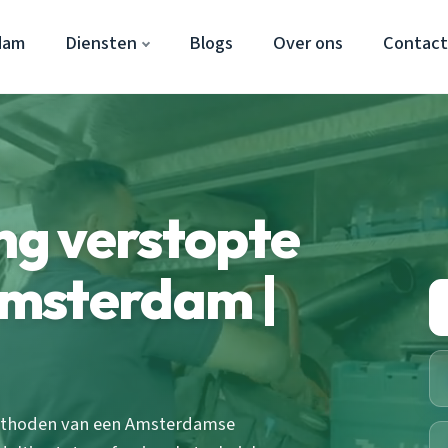
dam
Diensten
Blogs
Over ons
Contac
ing verstopte
msterdam |
ethoden van een Amsterdamse