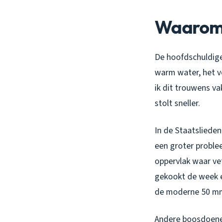
Waarom 
De hoofdschuldige 
warm water, het ve
ik dit trouwens v
stolt sneller.
In de Staatsliede
een groter proble
oppervlak waar vet
gekookt de week er
de moderne 50 m
Andere boosdoener