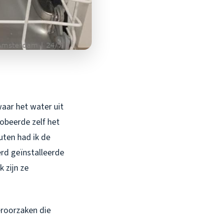
waar het water uit
obeerde zelf het
uten had ik de
erd geïnstalleerde
 zijn ze
eroorzaken die