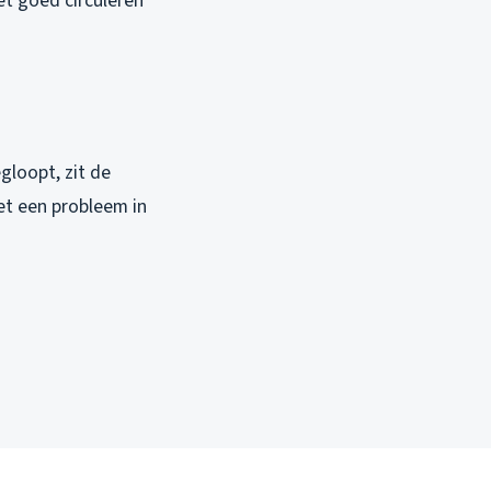
et goed circuleren
gloopt, zit de
et een probleem in