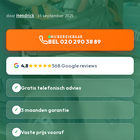
door
Hendrick
· 16 september 2025
NU BEREIKBAAR
BEL 020 290 38 89
4,8
★★★★★
568 Google reviews
✓
Gratis telefonisch advies
✓
3 maanden garantie
✓
Vaste prijs vooraf