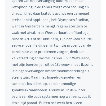
sporen van loodvervanging door koper, maar
vetophoping in de zomer zorgt voor stolling en
chaos. Ik heb daar laatst 's avonds een gemengd
stelsel ontstoppt, nabij het Olympisch Stadion,
want in Amsterdam mengt regenwater zich te
vaak met afval. In de Weesperbuurt en Plantage,
rond de Artis of de Oude Kerk, zijn het vaak die 19e-
eeuwse loden leidingen in twintig procent van de
panden die voor problemen zorgen, denk aan
kalkafzetting en wortelingroei. En in Waterland,
met zijn boerderijen uit de 18e eeuw, moet ik soms
leidingen vervangen omdat monumentenregels
streng zijn. Maar met hogedrukspoelem en
camera's los ik het op, zonder onnodige
graafwerkzaamheden. Trouwens, in de winter
bevriezen die oude systemen nog wel eens, dus ik
sta altijd paraat. Buiten het werk ben ik een