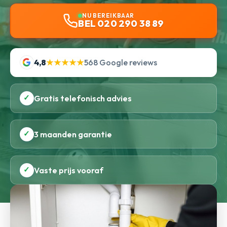
NU BEREIKBAAR
BEL 020 290 38 89
4,8
★★★★★
568 Google reviews
✓
Gratis telefonisch advies
✓
3 maanden garantie
✓
Vaste prijs vooraf