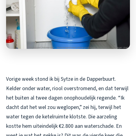
Vorige week stond ik bij Sytze in de Dapperbuurt.
Kelder onder water, riool overstromend, en dat terwijl
het buiten al twee dagen onophoudelijk regende. “Ik
dacht dat het wel zou weglopen,” zei hij, terwijl het
water tegen de ketelruimte klotste. Die aarzeling
kostte hem uiteindelijk €2.800 aan waterschade. En
weet je wat het gekke is? Dit was de vierde keer die