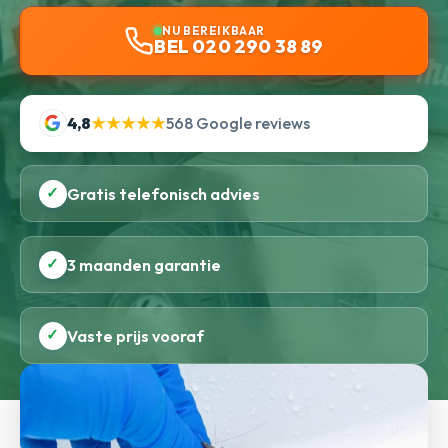
NU BEREIKBAAR
BEL 020 290 38 89
4,8
★★★★★
568 Google reviews
✓
Gratis telefonisch advies
✓
3 maanden garantie
✓
Vaste prijs vooraf