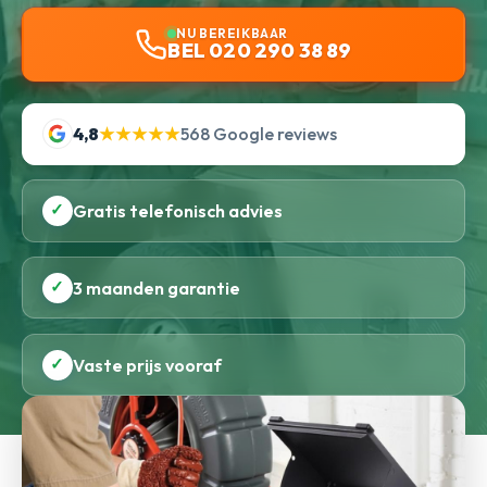
NU BEREIKBAAR
BEL 020 290 38 89
4,8
★★★★★
568 Google reviews
✓
Gratis telefonisch advies
✓
3 maanden garantie
✓
Vaste prijs vooraf