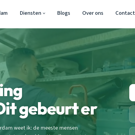
dam
Diensten
Blogs
Over ons
Contac
ing
it gebeurt er
erdam weet ik: de meeste mensen