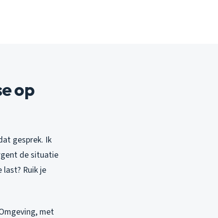
se op
dat gesprek. Ik
gent de situatie
last? Ruik je
n Omgeving, met