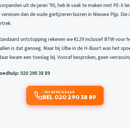
rpanden uit de jaren ’90, heb ik vaak te maken met PE-X lei
vereisen dan de oude gietijzeren buizen in Nieuwe Pijp. Die i
rtrek.
tandaard ontstopping rekenen we €129 inclusief BTW voor het
llen is dat genoeg. Maar bij Ulbe in de H-Buurt was het spo
daar kwam een toeslag bij. Vooraf besproken, geen verrassin
poedhulp:
020 290 38 89
NU BEREIKBAAR
BEL 020 290 38 89