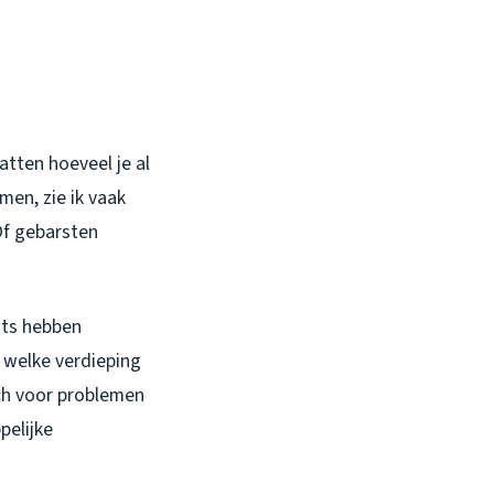
tten hoeveel je al
men, zie ik vaak
Of gebarsten
lats hebben
n welke verdieping
och voor problemen
pelijke