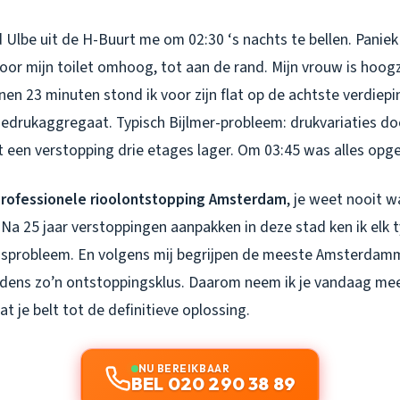
Ulbe uit de H-Buurt me om 02:30 ‘s nachts te bellen. Paniek 
oor mijn toilet omhoog, tot aan de rand. Mijn vrouw is hoo
nen 23 minuten stond ik voor zijn flat op de achtste verdiep
edrukaggregaat. Typisch Bijlmer-probleem: drukvariaties d
een verstopping drie etages lager. Om 03:45 was alles opge
rofessionele rioolontstopping Amsterdam
, je weet nooit 
a 25 jaar verstoppingen aanpakken in deze stad ken ik elk ty
ensprobleem. En volgens mij begrijpen de meeste Amsterdamm
ijdens zo’n ontstoppingsklus. Daarom neem ik je vandaag mee
 je belt tot de definitieve oplossing.
NU BEREIKBAAR
BEL 020 290 38 89