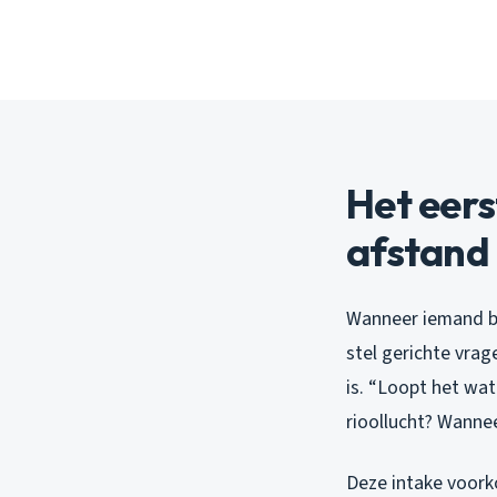
Het eers
afstand
Wanneer iemand bel
stel gerichte vra
is. “Loopt het wat
rioollucht? Wanne
Deze intake voork