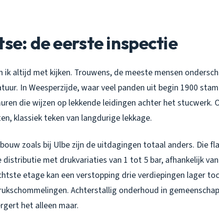
tse: de eerste inspectie
n ik altijd met kijken. Trouwens, de meeste mensen onderscha
tuur. In Weesperzijde, waar veel panden uit begin 1900 stam
uren die wijzen op lekkende leidingen achter het stucwerk. 
ten, klassiek teken van langdurige lekkage.
bouw zoals bij Ulbe zijn de uitdagingen totaal anders. Die f
 distributie met drukvariaties van 1 tot 5 bar, afhankelijk va
chtste etage kan een verstopping drie verdiepingen lager t
rukschommelingen. Achterstallig onderhoud in gemeenschap
ergert het alleen maar.