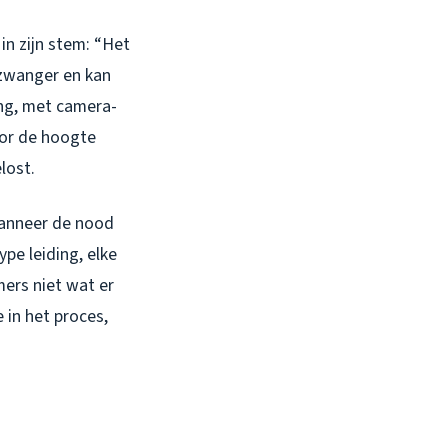
in zijn stem: “Het
gzwanger en kan
ing, met camera-
oor de hoogte
lost.
wanneer de nood
pe leiding, elke
ers niet wat er
 in het proces,