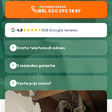
NU BEREIKBAAR
BEL 020 290 38 89
4,8
★★★★★
568 Google reviews
✓
Gratis telefonisch advies
✓
3 maanden garantie
✓
Vaste prijs vooraf