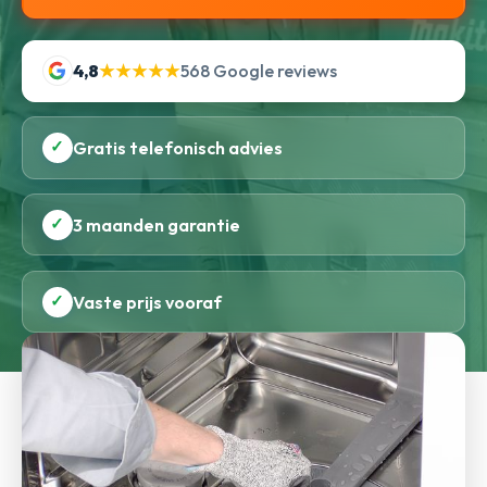
4,8
★★★★★
568 Google reviews
✓
Gratis telefonisch advies
✓
3 maanden garantie
✓
Vaste prijs vooraf