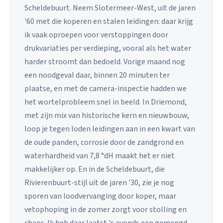
Scheldebuurt. Neem Slotermeer-West, uit de jaren
'60 met die koperen en stalen leidingen: daar krijg
ik vaak oproepen voor verstoppingen door
drukvariaties per verdieping, vooral als het water
harder stroomt dan bedoeld. Vorige maand nog
een noodgeval daar, binnen 20 minuten ter
plaatse, en met de camera-inspectie hadden we
het wortelprobleem snel in beeld. In Driemond,
met zijn mix van historische kern en nieuwbouw,
loop je tegen loden leidingen aan in een kwart van
de oude panden, corrosie door de zandgrond en
waterhardheid van 7,8 °dH maakt het er niet
makkelijker op. En in de Scheldebuurt, die
Rivierenbuurt-stijl uit de jaren '30, zie je nog
sporen van loodvervanging door koper, maar
vetophoping in de zomer zorgt voor stolling en
chaos. Ik heb daar laatst 's avonds een gemengd