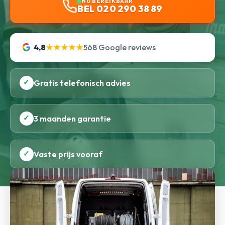
NU BEREIKBAAR
BEL 020 290 38 89
4,8
★★★★★
568 Google reviews
✓
Gratis telefonisch advies
✓
3 maanden garantie
✓
Vaste prijs vooraf