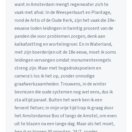
want in Amsterdam mengt regenwater zich te
vaak met afval. In de Weesperbuurt en Plantage,
rond de Artis of de Oude Kerk, zijn het vaak die 19e-
eeuwse loden leidingen in twintig procent van de
panden die voor problemen zorgen, denk aan
kalkafzetting en wortelingroei. En in Waterland,
met zijn boerderijen uit de 18e eeuw, moet ik soms
leidingen vervangen omdat monumentenregels
streng zijn. Maar met hogedrukspoelem en
camera's los ik het op, zonder onnodige
graafwerkzaamheden. Trouwens, in de winter
bevriezen die oude systemen nog wel eens, dus ik
sta altijd paraat. Buiten het werk ben ik een
fervent fietser; in mijn vrije tijd trap ik graag door
het Amsterdamse Bos of langs de Amstel, om even
uit te blazen na een lange dag. Maar als het moet,
ben ik er binnen 30 minuten, 24/7, zonder