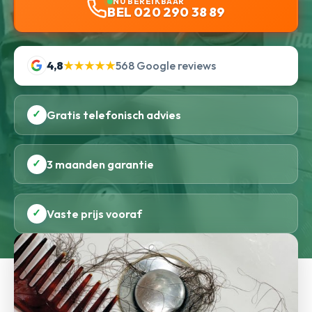
NU BEREIKBAAR
BEL 020 290 38 89
4,8
★★★★★
568 Google reviews
✓
Gratis telefonisch advies
✓
3 maanden garantie
✓
Vaste prijs vooraf